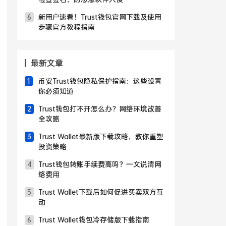
新用户速看！Trust钱包官网下载及使用
步骤官方教程指南
最新文章
币安Trust钱包隐私保护指南：这些设置
你必须知道
Trust钱包打不开怎么办？网络环境改善
全攻略
Trust Wallet最新版下载攻略，教你重塑
投资策略
Trust钱包转账手续费高吗？一文说清网
络费用
Trust Wallet下载后如何促进买卖双方互
动
Trust Wallet钱包冷存储版下载指南