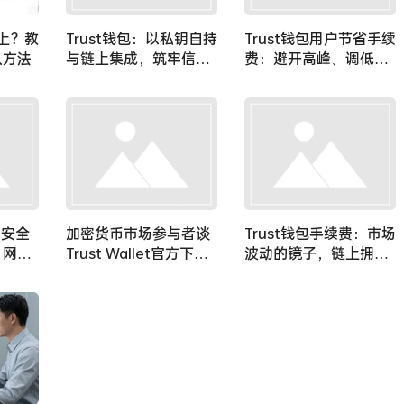
不上？教
Trust钱包：以私钥自持
Trust钱包用户节省手续
入方法
与链上集成，筑牢信用
费：避开高峰、调低
安全基石，提升用户体
Gas、巧用Layer 2
验
交易安全
加密货币市场参与者谈
Trust钱包手续费：市场
、网络
Trust Wallet官方下载
波动的镜子，链上拥堵
，三大
渠道的重要性
与用户流向的深度解析