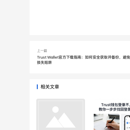
上一篇
Trust Wallet官方下载指南：如何安全获取并备份，避
损失陷阱
相关文章