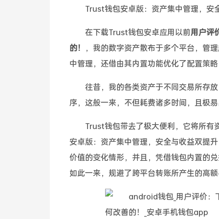
Trust钱包安卓版：资产集中管理，
在下载Trust钱包安卓应用以前
用户评
的！
，我的数字资产散布于多个平台，管理起
中管理，还借由其内置功能优化了配置策略
往昔，我的各类资产于不同交易所存放
序，这般一来，不但耗费诸多时间，且极易
Trust钱包带去了极大便利，它将所有
安卓版：资产集中管理，安全与收益双提升
价值的变化情形，并且，凭借钱包内置的兑
如此一来，规避了跨平台转账所产生的高额