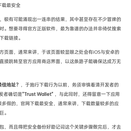
下载最安全
llet”，极有可能涌现出一连串的结果，其中甚至存在不少冒牌的
对。想要寻得官方正版软件，最为靠谱的办法并非倚仗搜索
下载链接。
方页面，通常来讲，于该页面较显眼之处会有iOS与安卓的
直接跳转至官方应用商店界面，以这条路子能确保达成万无
最佳地址？
，于施行下载行为以前，务须审慎看清开发者的
开发者确切是
"Trust Wallet"
，与此同时，还得留意一下应用
包很多假的，官网下载最安全，通常来讲，下载数量较多的应
巨。
包，而且得把安全备份好助记词这个关键步骤做完后，才去