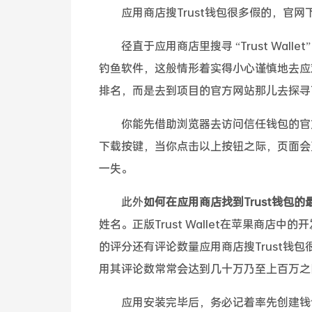
应用商店搜Trust钱包很多假的，官网
径直于应用商店里搜寻 “Trust Wa
钓鱼软件，这般情形着实得小心谨慎地去应
排名，而是去到项目的官方网站那儿去探寻
你能先借助浏览器去访问信任钱包的官
下载按键，当你点击以上按钮之际，页面会
一失。
此外
如何在应用商店找到Trust钱包的
姓名。正版Trust Wallet在苹果商店中的
的评分还有评论数量应用商店搜Trust钱
用其评论数常常会达到几十万乃至上百万之
应用安装完毕后，务必记着率先创建钱