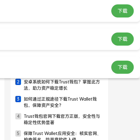
下载
下载
热门文章
确保资产安全？Trust Wallet官方下载途
下载
径及防假冒网站要点
安卓系统如何下载Trust钱包？掌握此方
法，助力资产稳定增长
如何通过正规途径下载Trust Wallet钱
包，保障资产安全？
Trust钱包官网下载官方正版，安全性与
稳定性优势显著
保障Trust Wallet应用安全：核实官网、
检查签名，防恶意软件入侵