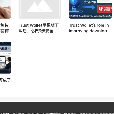
冷钱包转
Trust Wallet苹果版下
Trust Wallet's role in
作指南
载后，必做3步安全设
improving download
置：助记词、强密码与
security &
生物识别锁
awareness How
Trust Wallet Secures
Your Crypto
Downloads
为何成了