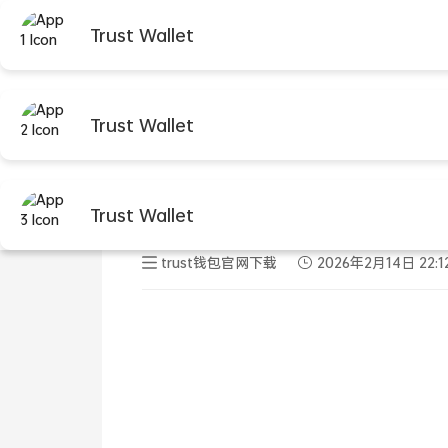
Trust Wallet
首页
trustwalle
首页
trust钱包官网下载
正文
Trust Wallet
应用商店搜Trus
Trust Wallet
trust钱包官网下载
2026年2月14日 22:1