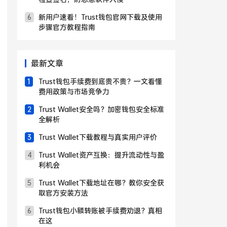
新用户速看！Trust钱包官网下载及使用
步骤官方教程指南
最新文章
Trust钱包手续费到底贵不贵？一文看懂
费用政策与市场竞争力
Trust Wallet安全吗？加密钱包安全标准
全解析
Trust Wallet下载教程与真实用户评价
Trust Wallet资产互换：提升流动性与盈
利机会
Trust Wallet下载地址在哪？教你安全获
取官方安装方法
Trust钱包小额转账被手续费劝退？真相
在这