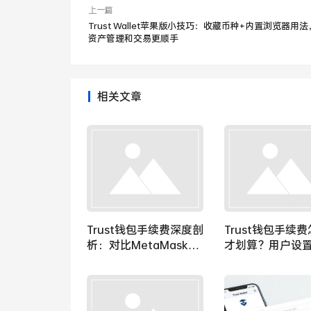
上一篇
Trust Wallet苹果版小技巧：收藏币种+内置浏览器用
资产管理和交易更顺手
相关文章
Trust钱包手续费深度剖
Trust钱包手续
析：对比MetaMask、
才划算？用户设
Binance，谁更省钱？
络状况决定最终