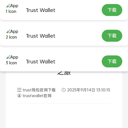
Trust Wallet
下载
首页
trust钱包官网下载
正文
Trust Wallet
下载
安卓设备如何下载Trust钱包？
Trust Wallet
下载
一步步教你开启加密货币体验
之旅
trust钱包官网下载
2025年9月14日 13:10:15
trustwallet官网