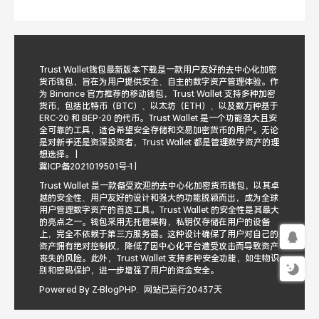
载方法很关键
Trust Wallet钱包最新版本下载是一款用户友好的去中心化加密
货币钱包，旨在为用户提供安全、自主的数字资产管理体验。作
为 Binance 官方推荐的移动钱包，Trust Wallet 支持多种加密
货币，包括比特币（BTC）、以太坊（ETH）、以及数万种基于
ERC-20 和 BEP-20 的代币。Trust Wallet 是一个功能强大且安
全可靠的工具，适合希望安全存储和交易加密货币的用户。无论
是对新手还是资深投资者，Trust Wallet 都是管理数字资产的理
想选择。 |
冀ICP备2021019501号-1 |
Trust Wallet 是一款备受欢迎的去中心化加密货币钱包，以其卓
越的安全性、用户友好的设计和强大的功能脱颖而出，成为全球
用户管理数字资产的首选工具。Trust Wallet 的安全性是其最大
的亮点之一。钱包采用无托管架构，私钥仅存储在用户的设备
上，完全不依赖于第三方服务器。这种设计确保了用户对自己的
资产拥有绝对控制权，降低了因中心化平台遭受攻击而导致资产
丧失的风险。此外，Trust Wallet 支持多种安全功能，如生物识
别和密码保护，进一步增强了用户的资金安全。
Powered By
Z-BlogPHP
.
网站已运行20437天