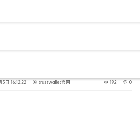
t钱包最新版本下载
trust钱包官网下载
let新版上线，这3个更新别错过！
5日 16:12:22
trustwallet官网
192
0