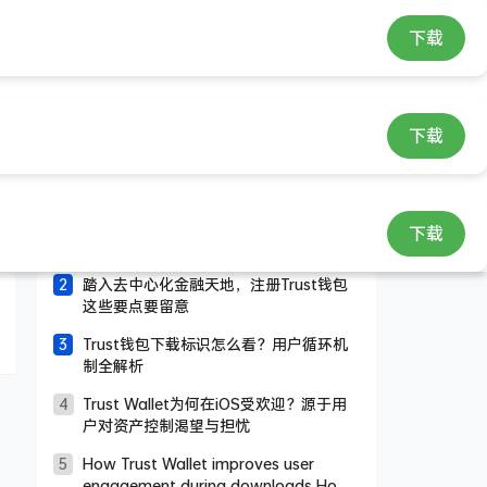
下载
下载
随机文章
Trust钱包多签功能发展史：从基础安全
下载
到智能合约的演变
踏入去中心化金融天地，注册Trust钱包
这些要点要留意
Trust钱包下载标识怎么看？用户循环机
制全解析
Trust Wallet为何在iOS受欢迎？源于用
户对资产控制渴望与担忧
How Trust Wallet improves user
engagement during downloads How